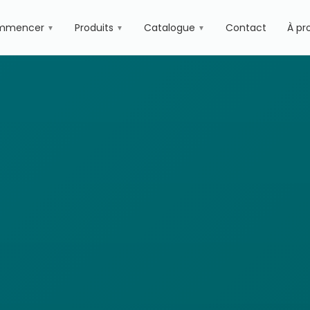
mmencer
Produits
Catalogue
Contact
À pr
▼
▼
▼