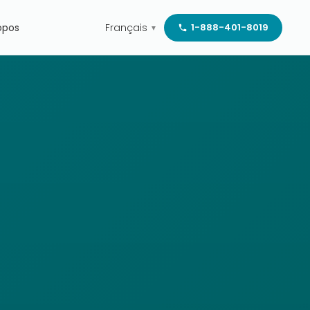
opos
Français
1-888-401-8019
▼